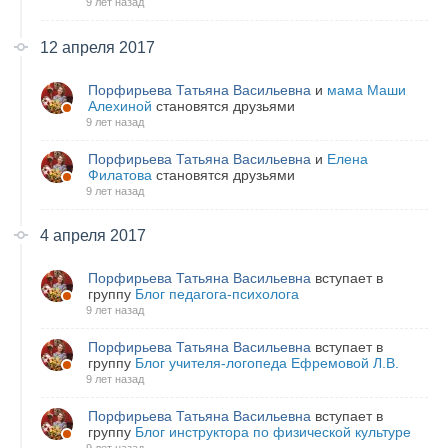
9 лет назад
12 апреля 2017
Порфирьева Татьяна Васильевна
и
мама Маши
Алехиной
становятся друзьями
9 лет назад
Порфирьева Татьяна Васильевна
и
Елена
Филатова
становятся друзьями
9 лет назад
4 апреля 2017
Порфирьева Татьяна Васильевна
вступает в
группу
Блог педагога-психолога
9 лет назад
Порфирьева Татьяна Васильевна
вступает в
группу
Блог учителя-логопеда Ефремовой Л.В.
9 лет назад
Порфирьева Татьяна Васильевна
вступает в
группу
Блог инструктора по физической культуре