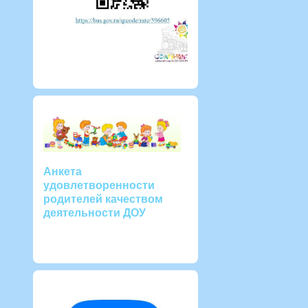
Анкета
удовлетворенности
родителей качеством
деятельности ДОУ