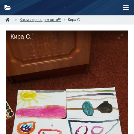
Как мы проводим лето!!!
Кира С.
Кира С.