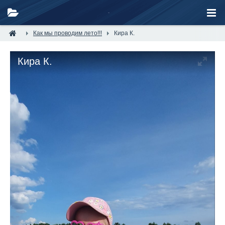
Как мы проводим лето!!!
Кира К.
Кира К.