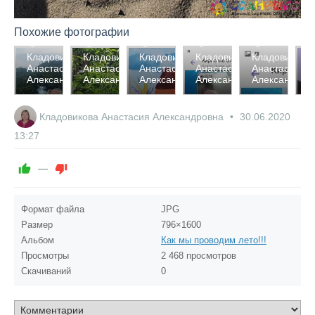
Похожие фотографии
2516
2600
1884
2586
2580
2
викова
Кладовикова
Кладовикова
Кладовикова
Кладовикова
Кладовикова
К
асия
Анастасия
Анастасия
Анастасия
Анастасия
Анастасия
А
0
0
0
0
0
андровна
Александровна
Александровна
Александровна
Александровна
Александров
А
0
0
0
0
0
Кладовикова Анастасия Александровна
30.06.2020
13:27
—
Формат файла
JPG
Размер
796×1600
Альбом
Как мы проводим лето!!!
Просмотры
2 468 просмотров
Скачиваний
0