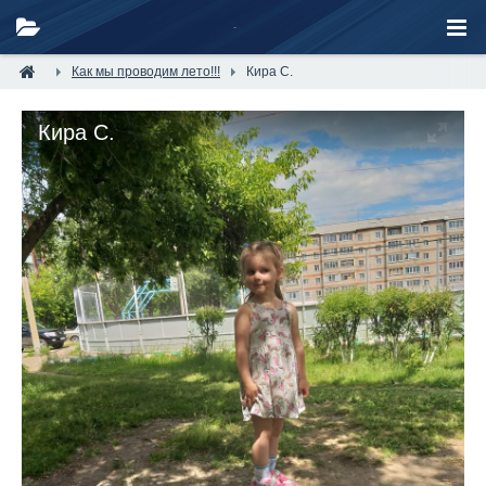
Как мы проводим лето!!!
Кира С.
Кира С.