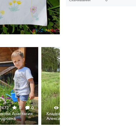
2472
0
0
2216
0
0
2234
икова Анастасия
Кладовикова Анастасия
Кладовикова 
ндровна
Александровна
Александров