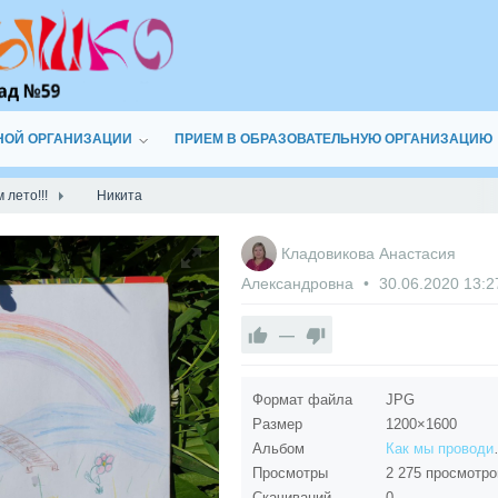
НОЙ ОРГАНИЗАЦИИ
ПРИЕМ В ОБРАЗОВАТЕЛЬНУЮ ОРГАНИЗАЦИЮ
 лето!!!
Никита
Кладовикова Анастасия
Александровна
30.06.2020
13:2
—
Формат файла
JPG
Размер
1200×1600
Альбом
Как мы 
Просмотры
2 275 просмотро
Скачиваний
0