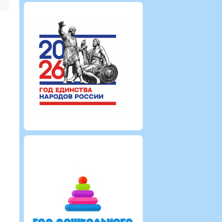
0
0
2170
0
0
2321
0
Анастасия
Кладовикова Анастасия
Кладовикова Анаста
на
Александровна
Александровна