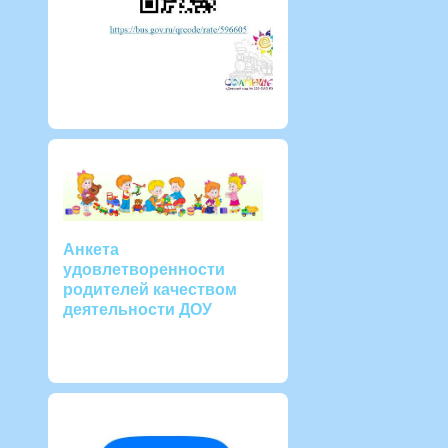
Анкета
удовлетворенности
родителей качеством
деятельности ДОУ