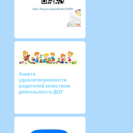
Анкета
удовлетворенности
родителей качеством
деятельности ДОУ