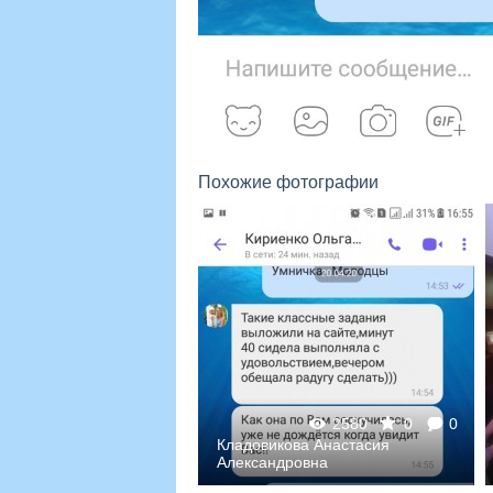
Похожие фотографии
1883
0
0
2580
0
0
Кладовикова
Анастасия
Кладовикова Анастасия
Александровна
Александровна