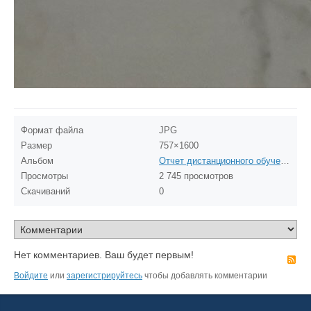
Формат файла
JPG
Размер
757×1600
Альбом
Отчет дистанционного обучения.
Просмотры
2 745 просмотров
Скачиваний
0
Нет комментариев. Ваш будет первым!
R
Войдите
или
зарегистрируйтесь
чтобы добавлять комментарии