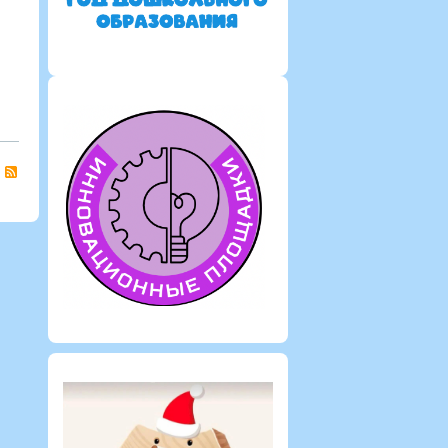
2584
2514
2386
0
0
0
0
0
0
адовикова
Кладовикова
астасия
Анастасия
Кладовикова Анастасия
ександровна
Александровна
Александровна
RSS