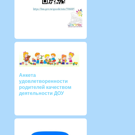
Анкета
удовлетворенности
родителей качеством
деятельности ДОУ