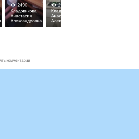
2496
2745
2614
0
0
0
0
0
0
Кладовикова
Кладовикова
Кладовикова
Кл
Анастасия
Анастасия
Анастасия
Ан
а
Александровна
Александровна
Александровна
Ал
ять комментарии