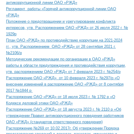
антикоррупционной линии ОАО «РЖД»
Регламент работы «Горячей антикоррупционной линии ОАО
«РЖД»
Положение о предотвращении и урегулировании конфликта
интересов, утв. Распоряжением ОАО «РЖД» от 26 июля 2022 г. №
1929р
План ОАО «РЖД» по противодействию коррупции на 2021-2024
гг., утв. Распоряжением ОАО «РЖД» от 28 сентября 2021 г.
№2106/р
Методические рекомендации по организации в ОАО «РЖД»
работы в области предупреждения и противодействия коррупции,
утв. распоряжением ОАО «РЖД» от 7 февраля 2023 г. №254/р
Распоряжение ОАО «РЖД» от 10 февраля 2023 г. №297/р «О
внесении изменений в распоряжение ОАО «РЖД» от 8 сентября
2017 №1844 р
Распоряжение ОАО «РЖД» от 18 июля 2023 г. № 1792 р «О
Кодексе деловой этики ОАО «РЖД»
Распоряжение ОАО «РЖД» от 18 августа 2023 г. № 2110 р «Об
утверждении Правил антикоррупционного поведения работников
ОАО «РЖД» (стандартов ответственного поведения)
Распоряжение №269 от 10.02.2017г. Об утверждении Порядка
представления сведений о доходах, расходах, имуществе и