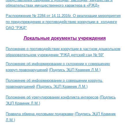
обязательствах имущественного характера в «РЖД»
Распоряжение № 2284 от 14.11.2016г.
О реализации мероприятия
по предупреждению и противодействию коррупции в холдинге
ОАО "РЖД"
Локальные документы учреждения
Положение о противодействии коррупции в частном дошкольном
образовательном учреждении "РЖД детский сад № 59"
Положение об информировании о склонении к совершению
корруп.правонарушений
(Подпись ЭЦП Крамник Л.М.)
Положение об информировании о совершении коррупц.
правонарушений
(Подпись ЭЦП Крамник Л.М.)
Положение об урегулировании конфликта интересов
(Подпись
ЭЦП Крамник Л.М.)
Правила обмена деловыми подарками
(Подпись ЭЦП Крамник
Л.М.)