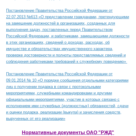
Постановление Правительства Российской Федерации от
22.07.2013 №613 «О представлении гражданами, претендующими
на замещение должностей в организациях, созданных для
выполнения задач, поставленных перед Правительством
Российской Федерации, и работниками, замещающими должности
в этих организациях, сведений о доходах, расходах, об
имуществе и обязательствах имущественного характера,
проверке достоверности и полноты представляемых сведений и
соблюдения работниками требований к служебному поведению»
Постановление Правительства Российской Федерации от
09.01.2014 № 10 «О порядке сообщения отдельными категориями
лиц о получении подарка в связи с протокольными
мероприятиями, служебными командировками и другими
официальными мероприятиями, участие в которых связано с
исполнением ими служебных (должностных) обязанностей, сдачи
и оценки подарка, реализации (выкупа) и зачисления средств,
вырученных от его реализации»
Нормативные документы ОАО "РЖД"