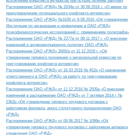
исключении конфликта интересов при осуществлении закупок»
Распоряжение ОАО «РЖД» № 2034р от 30.09.2016 г. «О мерах по
предупреждению потенциального конфликта интересов»
Распоряжение ОАО «РЖД» №1630 от 9.08.2016 «Об утверждении
Инструкции по организации и проведению в ОАО «РЖД»
психофизиологических исследований с применением полиграфа»
Распоряжение ОАО «РЖД» № 2277р от 08.11.2017 г. «О внесении
изменений в антикоррупционную политику ОАО «РЖД»
Распоряжение ОАО «РЖД» 2665/р от 11.12.2018 г. «Об
утверждении типового положения о региональной комиссии по
урегулированию конфликта интересов
»
Распоряжение ОАО «РЖД» от 16.03.2016 № 452р «О назначении
ответственного в ОАО «РЖД» за работу по урегулированию
конфликта интересов»
Распоряжение ОАО «РЖД» от 12.12.2016 № 2505р «О внесении
изменений в распоряжение ОАО «РЖД» от 7 октября 2014 г. №
2362р «Об утверждении типового трудового договора с
работником филиала, иного структурного подразделения ОАО
«РЖД»
Распоряжение ОАО «РЖД» от 09.06.2017 № 1099р «Об
утверждении типового трудового договора с работником аппарата
управления ОАО «РЖД»