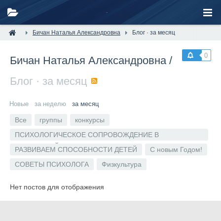
Бичан Наталья Александровна
Блог · за месяц
0
Бичан Наталья Александровна
/
Блог · за месяц
RSS
Новые
за неделю
за месяц
Все
группы
конкурсы
ПСИХОЛОГИЧЕСКОЕ СОПРОВОЖДЕНИЕ В
СЕНСОРНОЙ КОМНАТЕ
РАЗВИВАЕМ СПОСОБНОСТИ ДЕТЕЙ
С новым Годом!
СОВЕТЫ ПСИХОЛОГА
Физкультура
Нет постов для отображения