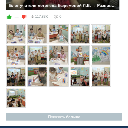
Блог учителя-логопеда Ефремовой Л.В. → Развивающая среда логопедического кабинета
Логопедический кабинет в 2019-2020 учебном году
пополнился новым игровым материалом, имеющим
—
117.83K
0
коррекционно-развивающую направленность.
Показать больше