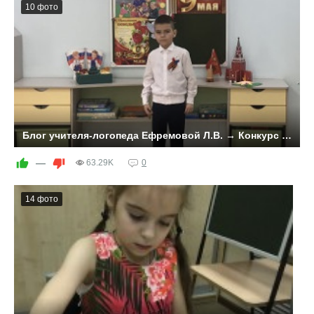
10 фото
Блог учителя-логопеда Ефремовой Л.В. → Конкурс чтецов к празднованию Дня Победы
Дети старшей логопедической группы №3 выучили и
достойно выступили на конкурсе чтецов, который был
—
63.29K
0
проведен в группе 22 апреля 2025 года.
14 фото