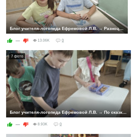
Блог учителя-логопеда Ефремовой Л.В. → Разноцветные сказки
—
13.06K
0
7 фото
Блог учителя-логопеда Ефремовой Л.В. → По сказкам А.С,Пушкина
—
8.93K
0