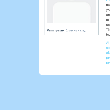
Ha
th
yo
an
to
us
Th
Регистрация:
1 месяц назад
te
AI
so
al
pr
pr