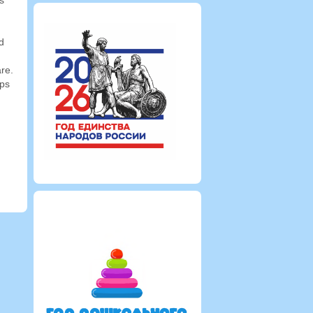
s
d
are.
lps