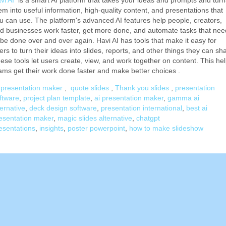
vi AI
is a smart AI platform that takes your ideas and prompts and turn
em into useful information, high-quality content, and presentations that
u can use. The platform's advanced AI features help people, creators,
d businesses work faster, get more done, and automate tasks that nee
 be done over and over again. Havi AI has tools that make it easy for
ers to turn their ideas into slides, reports, and other things they can sh
ese tools let users create, view, and work together on content. This he
ams get their work done faster and make better choices
.
 presentation maker
,
quote slides
,
Thank you slides
,
presentation
ftware
,
project plan template
,
ai presentation maker
,
gamma ai
ternative
,
deck design software
,
presentation international
,
best ai
esentation maker
,
magic slides alternative
,
chatgpt
esentations
,
insights
,
poster powerpoint
,
how to make slideshow