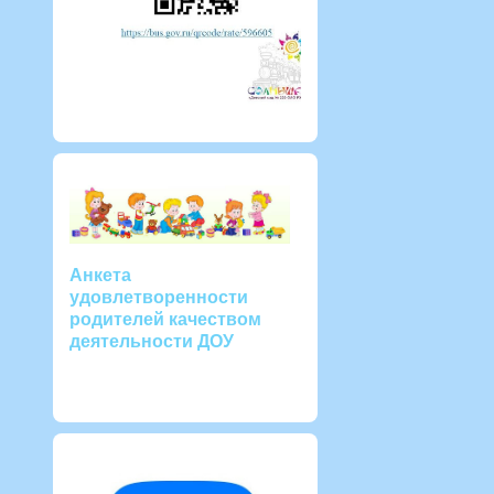
Анкета
удовлетворенности
родителей качеством
деятельности ДОУ