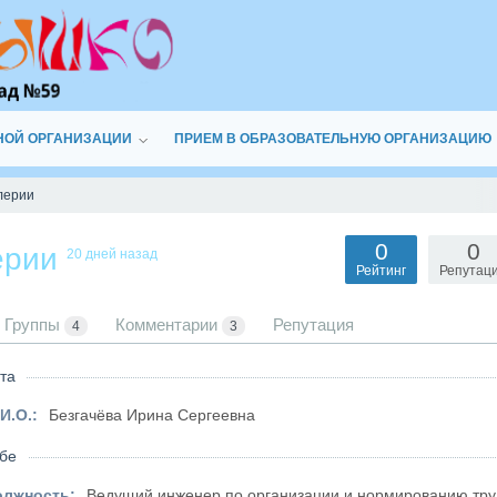
НОЙ ОРГАНИЗАЦИИ
ПРИЕМ В ОБРАЗОВАТЕЛЬНУЮ ОРГАНИЗАЦИЮ
лерии
0
0
ерии
20 дней назад
Рейтинг
Репутац
Группы
Комментарии
Репутация
4
3
та
И.О.:
Безгачёва Ирина Сергеевна
бе
олжность:
Ведущий инженер по организации и нормированию тру