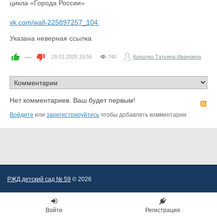
цикла «Города России»
vk.com/wall-225897257_104
Указана неверная ссылка
—
29.01.2025
19:56
740
Копытко Татьяна Ивановна
Нет комментариев. Ваш будет первым!
R
Войдите
или
зарегистрируйтесь
чтобы добавлять комментарии
РЖД детский сад № 59
© 2026
Войти
Регистрация