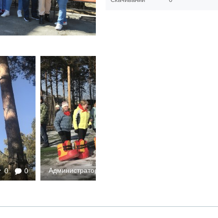
Администратор
0
0
2647
0
0