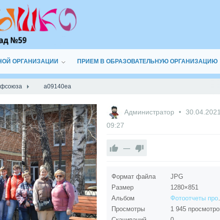
НОЙ ОРГАНИЗАЦИИ
ПРИЕМ В ОБРАЗОВАТЕЛЬНУЮ ОРГАНИЗАЦИЮ
офсоюза
a09140ea
Администратор
30.04.202
09:27
—
Формат файла
JPG
Размер
1280×851
Альбом
Фотоот
Просмотры
1 945 просмотро
Скачиваний
0