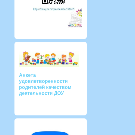
Анкета
удовлетворенности
родителей качеством
деятельности ДОУ