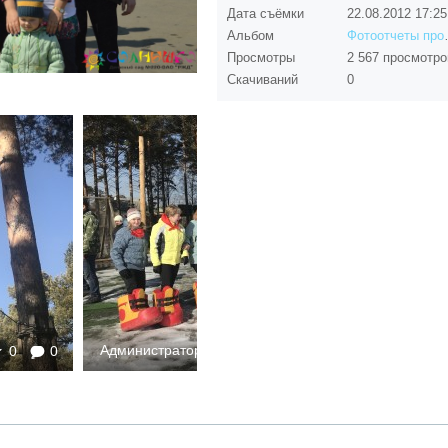
Дата съёмки
22.08.2012
17:25
Альбом
Фотоот
Просмотры
2 567 просмотро
Скачиваний
0
Администратор
0
0
2655
0
0