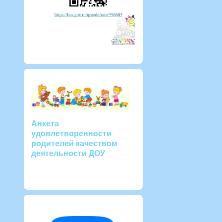
Анкета
удовлетворенности
родителей качеством
деятельности ДОУ