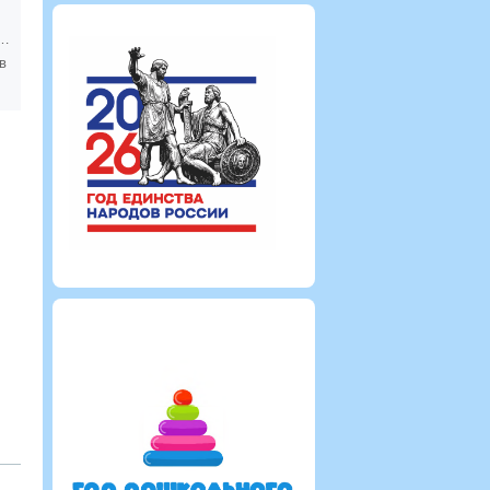
четы профсоюза
в
Администратор
Администрат
2603
0
0