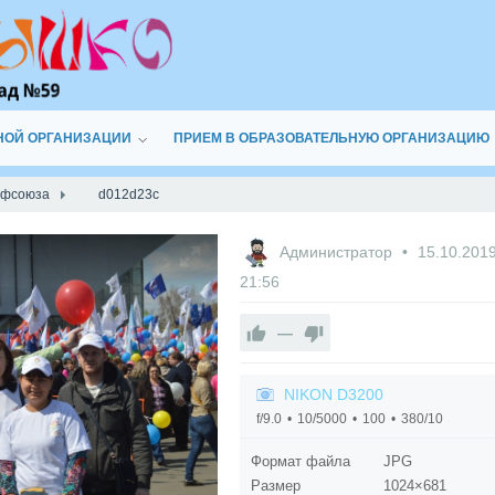
НОЙ ОРГАНИЗАЦИИ
ПРИЕМ В ОБРАЗОВАТЕЛЬНУЮ ОРГАНИЗАЦИЮ
офсоюза
d012d23c
Администратор
15.10.201
21:56
—
NIKON D3200
f/9.0
10/5000
100
380/10
Формат файла
JPG
Размер
1024×681