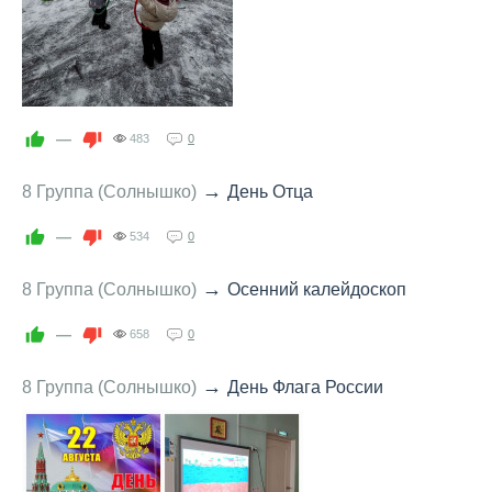
—
483
0
→
8 Группа (Солнышко)
День Отца
—
534
0
→
8 Группа (Солнышко)
Осенний калейдоскоп
—
658
0
→
8 Группа (Солнышко)
День Флага России