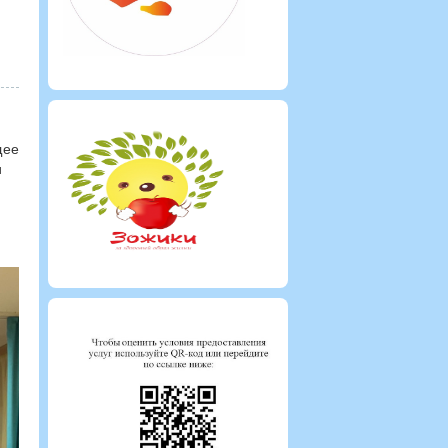
щее
и