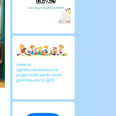
Анкета
удовлетворенности
родителей качеством
деятельности ДОУ