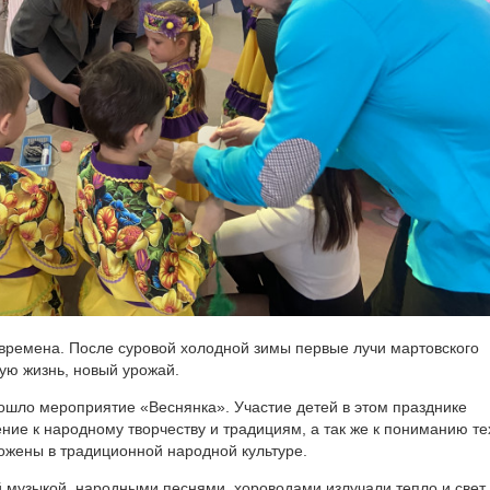
 времена. После суровой холодной зимы первые лучи мартовского
ую жизнь, новый урожай.
рошло мероприятие «Веснянка». Участие детей в этом празднике
ение к народному творчеству и традициям, а так же к пониманию те
ожены в традиционной народной культуре.
 музыкой, народными песнями, хороводами излучали тепло и свет.