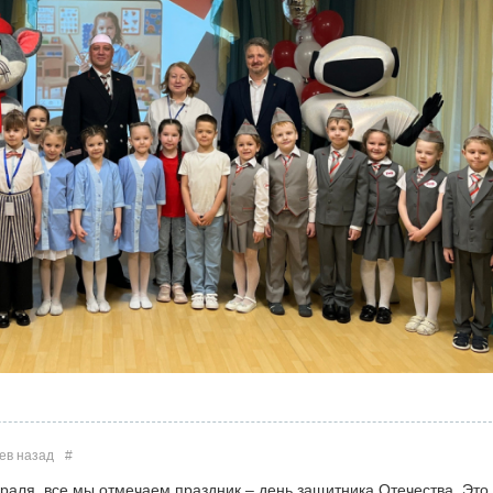
ев назад
#
враля, все мы отмечаем праздник – день защитника Отечества. Это