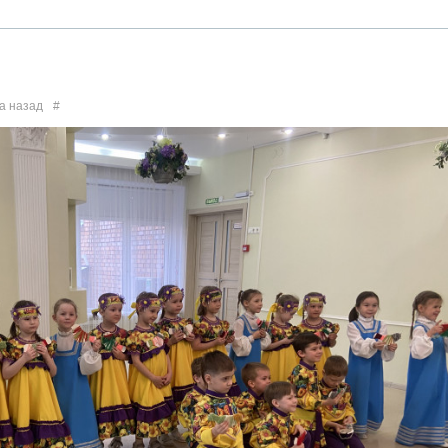
а назад
#