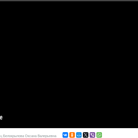
ец
Белокрылова Оксана Валерьевна