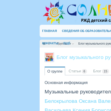
ГЛАВНАЯ
СВЕДЕНИЯ ОБ ОБРАЗОВАТЕЛЬ
КОНТАКТЫ
ЕЩЁ
Группы
Блог музыкального ру
Блог музыкального р
Статьи
Блог
О группе
6
15
Основная информация
Музыкальные руководител
Белокрылова Оксана Вале
Васильева Ксения Борисо