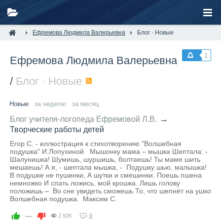
Ефремова Людмила Валерьевна
Блог · Новые
1
Ефремова Людмила Валерьевна
/
Блог · Новые
RSS
Новые
за неделю
за месяц
→
Блог учителя-логопеда Ефремовой Л.В.
Творческие работы детей
Егор С. - иллюстрация к стихотворению "Волшебная
подушка" И.Лопухиной Мышонку мама – мышка Шептала: -
Шалунишка! Шумишь, шуршишь, болтаешь! Ты маме шить
мешаешь! А я, - шептала мышка, - Подушку шью, малышка!
В подушке не пушинки, А шутки и смешинки. Поешь пшена
немножко И спать ложись, мой крошка. Лишь голову
положишь – Во сне увидеть сможешь То, что шепнёт на ушко
Волшебная подушка. Максим С.
—
2.92K
0