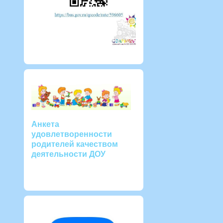
Анкета
удовлетворенности
родителей качеством
деятельности ДОУ