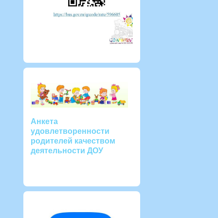
Анкета
удовлетворенности
родителей качеством
деятельности ДОУ