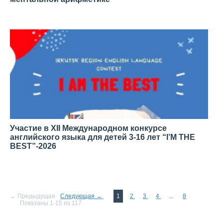
—
Участие в XII Международном конкурсе
английского языка для детей 3-16 лет “I’M THE
BEST”-2026
—
← Предыдущая
Следующая →
1
2
3
4
...
8
Показаны 1-15 из 117