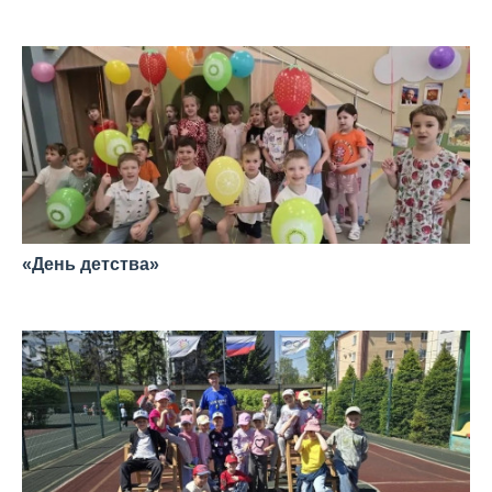
—
«День детства»
—