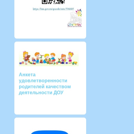
Анкета
удовлетворенности
родителей качеством
деятельности ДОУ