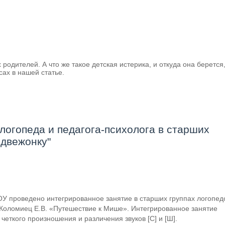
 родителей. А что же такое детская истерика, и откуда она берется,
сах в нашей статье.
логопеда и педагога-психолога в старших
едвежонку"
ОУ проведено интегрированное занятие в старших группах логопе
 Коломиец Е.В. «Путешествие к Мише». Интегрированное занятие
четкого произношения и различения звуков [C] и [Ш].