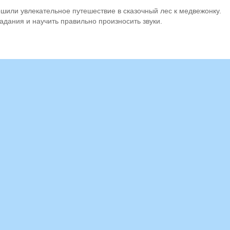
шили увлекательное путешествие в сказочный лес к медвежонку.
дания и научить правильно произносить звуки.