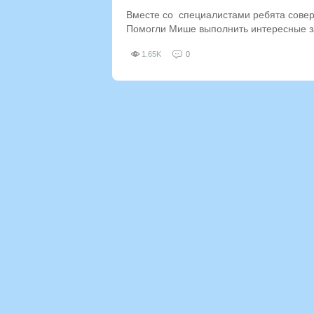
Вместе со специалистами ребята совер
Помогли Мише выполнить интересные за
1.65K
0