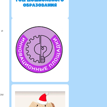
 и
дом