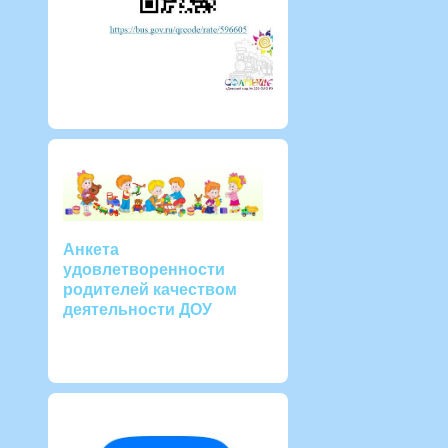
Анкета
удовлетворенности
родителей качеством
деятельности ДОУ