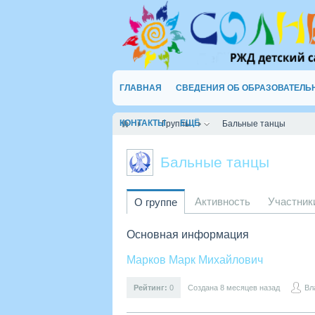
ГЛАВНАЯ
СВЕДЕНИЯ ОБ ОБРАЗОВАТЕЛЬ
КОНТАКТЫ
ЕЩЁ
Группы
Бальные танцы
Бальные танцы
Активность
Участни
О группе
Основная информация
Марков Марк Михайлович
Рейтинг:
0
Создана 8 месяцев назад
Вл