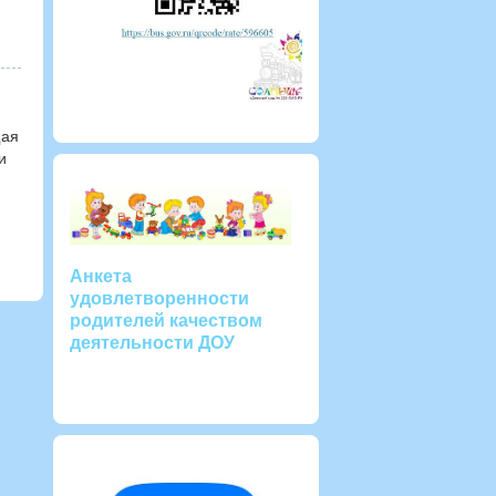
щая
и
Анкета
удовлетворенности
родителей качеством
деятельности ДОУ