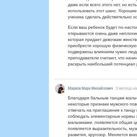
даже если всего этого нет, но ес
использовать этот шанс. Хорошие
ученика сделать действительно х
Если ваш ребенок будет по-наст
открываются очень даже неплохие
которая придает девочкам женст
приобрести хорошую физическую 
подвержены влияниям чужих люде
преподаватели считают, что начи
раскрыть наибольший потенциал 
Марков Марк Михайлович
3 месяца н
Благодаря бальным танцам мальч
некоторые признаки мужского пове
отвечать на приглашение к танцу
соблюдать элементарные нормы э
мальчиками, появляется общая ц
появляется выразительность, муз
развития, кругозор. Меняется вне