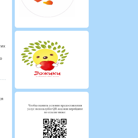
гих
о
ся
я