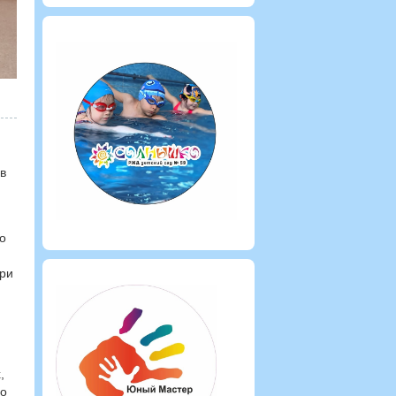
в
о
При
,
Но