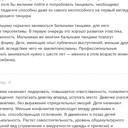
ть хотя бы желание пойти и попробовать танцевать, необходимо
 педагоги способны даже из самого неспособного на первый взгляд
орошего танцора.
оящему серьезно заниматься бальными танцами, для него
 перспективы. В первую очередь это хорошо развитая пластика,
венность. Мальчикам же занятия бальными танцами помогут
форму. Дети, имеющие опыт публичных выступлений, меньше дру
й, вследствие чего не закомплексованы. Профессиональные
нать заниматься нужно с шести лет — именно в этом возрасте можн
ребенка.
азад
#
ики начинают лидировать, повышается ответственность, появляют
дения: пропускать девочку вперед, уступать место. Девочки учатс
 вежливо, без выражения отрицательных эмоций. Дети начинают
тикета. Меньше конфликтов происходит между девочками и
ель, способствующая сплочению. В движениях и позах детей
ыкальность. Растет самостоятельность, уровень общекультурного
шний вид (стремление к аккуратности одежды и прически) и