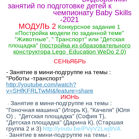
занятий по подготовке детей к
чемпионату
Baby Skills
-2021
МОДУЛЬ 2
Конкурсное задание 1
«Постройка модели по заданной теме"
"Животные", " Транспорт" или "Детская
площадка"
(постройка из образовательного
конструктора Lego Education WeDo 2.0)
СЕНЬЯБРЬ
-
Занятие в мини-подгруппе на темы :
"Роботы -транспорт"
http://youtube.com/watch?
v=SHfKFRLTwMI&feature=share
ИЮНЬ
Занятие в мини-подгруппе на темы :
-
"Гоночная машина" (Игорь К), "Качеля" (Юля
О) , "Детская площадка" (София Т),
"Детская площадка" (Дарина К), (Старшая
группа 2 и 3)
http://youtu.be/PVyV2Lwj9VA
Занятие в мини-подгруппе на темы :
-