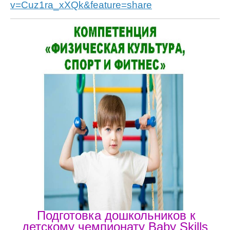
v=Cuz1ra_xXQk&feature=share
Под
готовка дошкольников к
детскому чемпионату Baby
Skills