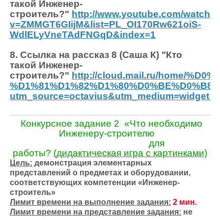
такой Инженер-
строитель?"
http://www.youtube.com/watch?
v=ZMMGT6GIijM&list=PL_OI170Rw621oiS-
WdlELyVneTAdFNGqD&index=1
8. Ссылка на рассказ 8 (Саша К) "Кто
такой Инженер-
строитель?"
http://cloud.mail.ru/ho
%D1%81%D1%82%D1%80%D0%BE%D0%B8%
utm_source=octavius&utm_medium=widget_
Конкурсное задание 2 «Что необходимо
Инженеру-строителю
для
работы?
(дидактическая игра с картинками)
Цель:
демонстрация элементарных
представлений о предметах и оборудовании,
соответствующих компетенции «Инженер-
строитель»
Лимит времени на выполнение задания:
2 мин.
Лимит времени на представление задания:
не