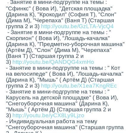
Занятие в мини-подгруппе на темы :
-
"Сфинкс" ( Вова И), "Детская площадка"
(Дарина К), "Крокодил" (София Т), "Слон"
(Дима М), "Черепаха" (Ваня Т) (Старшая
группа 2 и 3)
http://youtu.be/GzLTA-VjcQ4
- Занятие в мини-подгруппе на темы : "
Скорпион" ( Вова И), "Лошадь-качалка"
(Дарина К), "Предметно-уборочная машина"
(Артëм Д), "Слон" (Дима М), "Черепаха"
(Ваня Т) (Старшая группа 2 и
3)
http://youtu.be/QANDQG4xmHo
- Занятие в мини-подгруппе
на темы :
" Кот
на велосипеде" ( Вова И), "Лошадь-качалка"
(Дарина К), "Мышь" ( Артëм Д) (Старшая
группа 2 и 3)
http://youtu.be/X1ea7KngREc
-
Занятие в мини-подгруппе на темы : "
Карусель на детской площадке" ( Вова И),
"Снегоуборочная машина" (Дарина К),
"Мышь" ( Артëм Д) (Старшая группа 2 и
3)
http://youtu.be/yCX8Ly9Ljzo
- Индивидуальная работа на тему
"Снегоуборочная машина" (Старшая группа