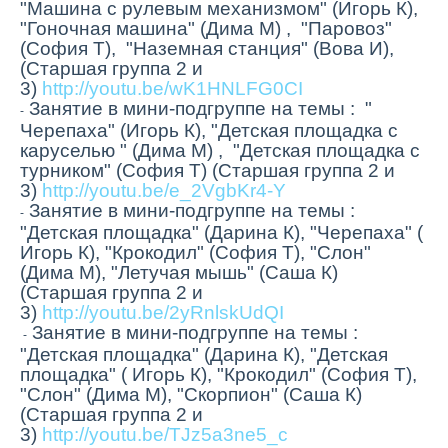
"Машина с рулевым механизмом" (Игорь К),
"Гоночная машина" (Дима М) , "Паровоз"
(София Т), "Наземная станция" (Вова И),
(Старшая группа 2 и
3)
http://youtu.be/wK1HNLFG0CI
Занятие в мини-подгруппе на темы : "
-
Черепаха" (Игорь К), "Детская площадка с
каруселью " (Дима М) , "Детская площадка с
турником" (София Т) (Старшая группа 2 и
3)
http://youtu.be/e_2VgbKr4-Y
Занятие в мини-подгруппе на темы :
-
"Детская площадка" (Дарина К), "Черепаха" (
Игорь К), "Крокодил" (София Т), "Слон"
(Дима М), "Летучая мышь" (Саша К)
(Старшая группа 2 и
3)
http://youtu.be/2yRnlskUdQI
Занятие в мини-подгруппе на темы :
-
"Детская площадка" (Дарина К), "Детская
площадка" ( Игорь К), "Крокодил" (София Т),
"Слон" (Дима М), "Скорпион" (Саша К)
(Старшая группа 2 и
3)
http://youtu.be/TJz5a3ne5_c