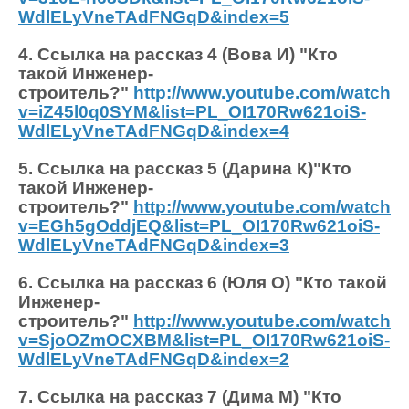
WdlELyVneTAdFNGqD&index=5
4. Ссылка на рассказ 4 (Вова И) "Кто
такой Инженер-
строитель?"
http://www.youtube.com/watch?
v=iZ45l0q0SYM&list=PL_OI170Rw621oiS-
WdlELyVneTAdFNGqD&index=4
5. Ссылка на рассказ 5 (Дарина К)"Кто
такой Инженер-
строитель?"
http://www.youtube.com/watch?
v=EGh5gOddjEQ&list=PL_OI170Rw621oiS-
WdlELyVneTAdFNGqD&index=3
6. Ссылка на рассказ 6 (Юля О) "Кто такой
Инженер-
строитель?"
http://www.youtube.com/watch?
v=SjoOZmOCXBM&list=PL_OI170Rw621oiS-
WdlELyVneTAdFNGqD&index=2
7. Ссылка на рассказ 7 (Дима М) "Кто