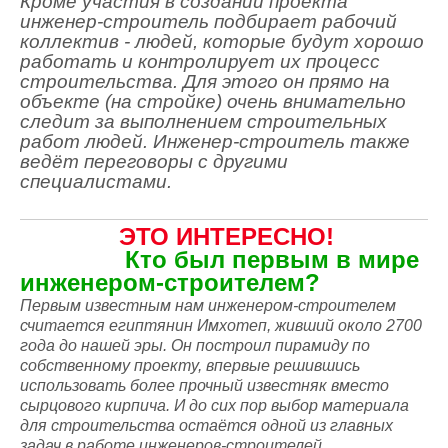
Кроме участия в создании проекта
инженер-строитель подбирает рабочий
коллектив - людей, которые будут хорошо
работать и контролирует их процесс
строительства. Для этого он прямо на
объекте (на стройке) очень внимательно
следит за выполнением строительных
работ людей. Инженер-строитель также
ведёт переговоры с другими
специалистами.
ЭТО ИНТЕРЕСНО!
Кто был первым в мире
инженером-ст
роителем?
Первым известным нам инженером-строителем
считается египтянин Имхотеп, живший около 2700
года до нашей эры. Он построил пирамиду по
собственному проекту, впервые решившись
использовать более прочный известняк вместо
сырцового кирпича. И до сих пор выбор материала
для строительства остаётся одной из главных
задач в работе инженеров-строителей.