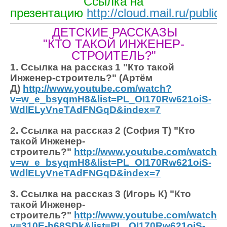
Ссылка на
презентацию
http://cloud.mail.ru/publ
ДЕТСКИЕ РАССКАЗЫ
"КТО ТАКОЙ ИНЖЕНЕР-
СТРОИТЕЛЬ?"
1. Ссылка на
рассказ 1 "Кто такой
Инженер-строитель?" (Артём
Д)
http://www.youtube.com/watch?
v=w_e_bsyqmH8&list=PL_OI170Rw621oiS-
WdlELyVneTAdFNGqD&index=7
2. Ссылка на рассказ 2 (София Т) "Кто
такой Инженер-
строитель?"
http://www.youtube.com/watch?
v=w_e_bsyqmH8&list=PL_OI170Rw621oiS-
WdlELyVneTAdFNGqD&index=7
3. Ссылка на рассказ 3 (Игорь К) "Кто
такой Инженер-
строитель?"
http://www.youtube.com/watch?
v=310E-h68SDk&list=PL_OI170Rw621oiS-