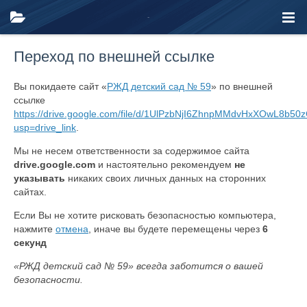
Переход по внешней ссылке
Вы покидаете сайт «
РЖД детский сад № 59
» по внешней
ссылке
https://drive.google.com/file/d/1UlPzbNjI6ZhnpMMdvHxXOwL8b50
usp=drive_link
.
Мы не несем ответственности за содержимое сайта
drive.google.com
и настоятельно рекомендуем
не
указывать
никаких своих личных данных на сторонних
сайтах.
Если Вы не хотите рисковать безопасностью компьютера,
нажмите
отмена
, иначе вы будете перемещены через
6
секунд
«РЖД детский сад № 59» всегда заботится о вашей
безопасности.