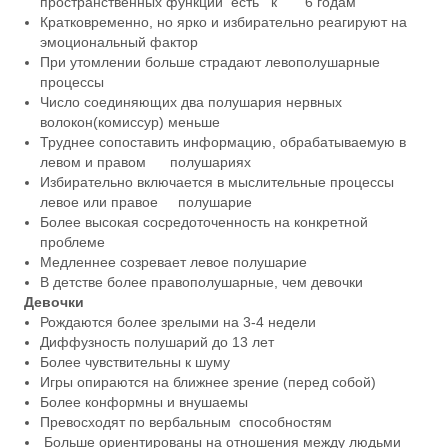
пространственных функций есть к 6 годам
Кратковременно, но ярко и избирательно реагируют на
эмоциональный фактор
При утомлении больше страдают левополушарные
процессы
Число соединяющих два полушария нервных
волокон(комиссур) меньше
Труднее сопоставить информацию, обрабатываемую в
левом и правом полушариях
Избирательно включается в мыслительные процессы
левое или правое полушарие
Более высокая сосредоточенность на конкретной
проблеме
Медленнее созревает левое полушарие
В детстве более правополушарные, чем девочки
Девочки
Рождаются более зрелыми на 3-4 недели
Диффузность полушарий до 13 лет
Более чувствительны к шуму
Игры опираются на ближнее зрение (перед собой)
Более конформны и внушаемы
Превосходят по вербальным способностям
Больше ориентированы на отношения между людьми