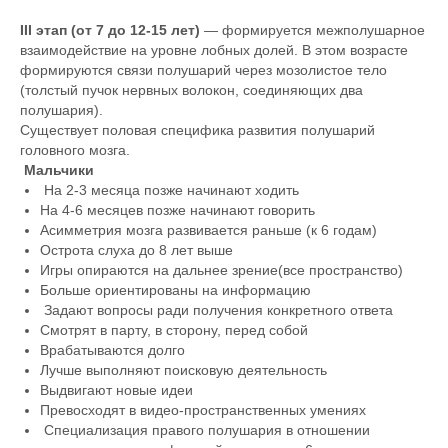
III этап (от 7 до 12-15 лет)
— формируется межполушарное
взаимодействие на уровне лобных долей. В этом возрасте
формируются связи полушарий через мозолистое тело
(толстый пучок нервных волокон, соединяющих два
полушария).
Существует половая специфика развития полушарий
головного мозга.
Мальчики
На 2-3 месяца позже начинают ходить
На 4-6 месяцев позже начинают говорить
Асимметрия мозга развивается раньше (к 6 годам)
Острота слуха до 8 лет выше
Игры опираются на дальнее зрение(все пространство)
Больше ориентированы на информацию
Задают вопросы ради получения конкретного ответа
Смотрят в парту, в сторону, перед собой
Врабатываются долго
Лучше выполняют поисковую деятельность
Выдвигают новые идеи
Превосходят в видео-пространственных умениях
Специализация правого полушария в отношении