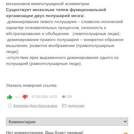
механизмов межполушарной асимметрии.
Существует несколько типов функциональной
организации двух полушарий мозга:
-доминирование левого полушария – словесно-логический
характер познавательных процессов, склонность к
абстрагированию и обобщению (левополушрные люди);
-доминирование правого полушария – конкретно-образное
мышление, развитое воображение (правополушарные
люди);
-отсутствие ярко выраженного доминирования одного из
полушарий (равнополушарные люди).
Указана неверная ссылка
—
07.05.2026
14:23
229
Бережная Дина Анатольевна
родителям
Нет комментариев. Ваш будет первым!
R