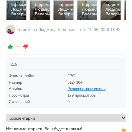
125
115
143
158
156
1
мова
Ефремова
Ефремова
Ефремова
Ефремова
Ефремова
Е
ила
Людмила
Людмила
Людмила
Людмила
Людмила
Л
0
0
0
0
0
ьевна
Валерьевна
Валерьевна
Валерьевна
Валерьевна
Валерьевна
В
0
0
0
0
0
Ефремова Людмила Валерьевна
10.06.2026
11:42
—
f/1.5
Формат файла
JPG
Размер
512×384
Альбом
Разноцветные сказки
Просмотры
179 просмотров
Скачиваний
0
Нет комментариев. Ваш будет первым!
R