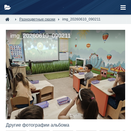
Разноцветные сказки
img_20260610_090211
img_20260610_090211
Другие фотографии альбома