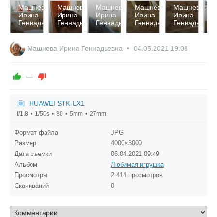
2424
2339
2419
2209
2443
2
ева
Машнева
Машнева
Машнева
Машнева
Машнева
М
Ирина
Ирина
Ирина
Ирина
Ирина
И
0
0
0
0
0
дьевна
Геннадьевна
Геннадьевна
Геннадьевна
Геннадьевна
Геннадьевна
Г
0
0
0
0
0
Машнева Ирина Геннадьевна
04.05.2021
19:08
—
HUAWEI STK-LX1
f/1.8
1/50s
80
5mm
27mm
Формат файла
JPG
Размер
4000×3000
Дата съёмки
06.04.2021
09:49
Альбом
Любимая игрушка
Просмотры
2 414 просмотров
Скачиваний
0