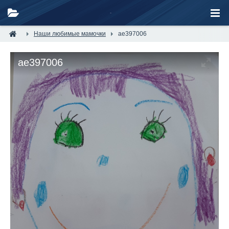
Наши любимые мамочки
ae397006
ae397006