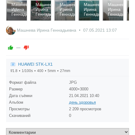
2428
2349
2492
2281
2213
2
ева
Машнева
Машнева
Машнева
Машнева
Машнева
М
Ирина
Ирина
Ирина
Ирина
Ирина
И
0
0
0
0
0
дьевна
Геннадьевна
Геннадьевна
Геннадьевна
Геннадьевна
Геннадьевна
Г
0
0
0
0
0
Машнева Ирина Геннадьевна
07.05.2021
13:07
—
HUAWEI STK-LX1
f/1.8
1/100s
400
5mm
27mm
Формат файла
JPG
Размер
4000×3000
Дата съёмки
21.04.2021
10:40
Альбом
день здоровья
Просмотры
2 209 просмотров
Скачиваний
0